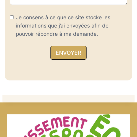
Je consens à ce que ce site stocke les
informations que j’ai envoyées afin de
pouvoir répondre à ma demande.
ENVOYER
A
l
t
e
r
n
a
t
i